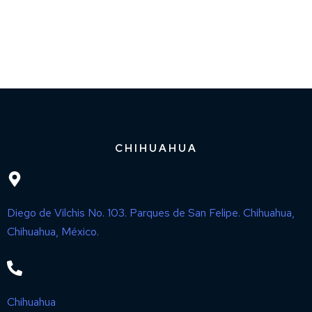
CHIHUAHUA
Diego de Vilchis No. 103. Parques de San Felipe. Chihuahua,
Chihuahua, México.
Chihuahua