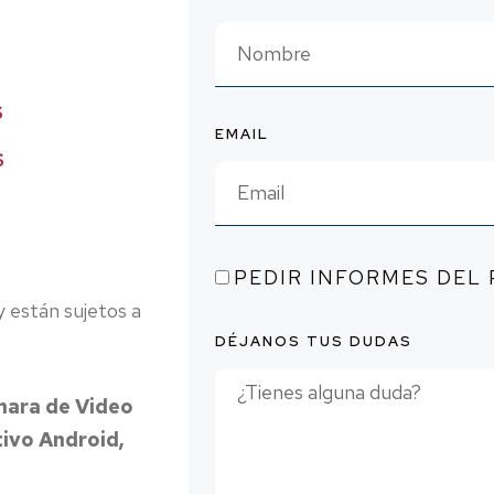
O
S
S
EMAIL
S
S
PEDIR INFORMES DEL
y están sujetos a
DÉJANOS TUS DUDAS
mara de Video
tivo Android,