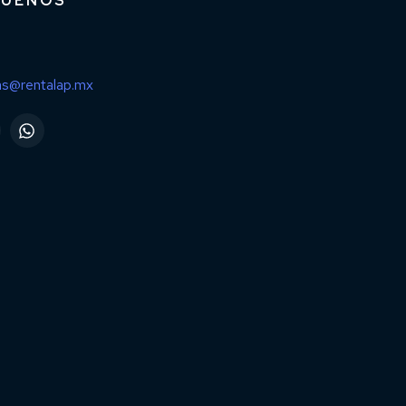
GUENOS
as@rentalap.mx