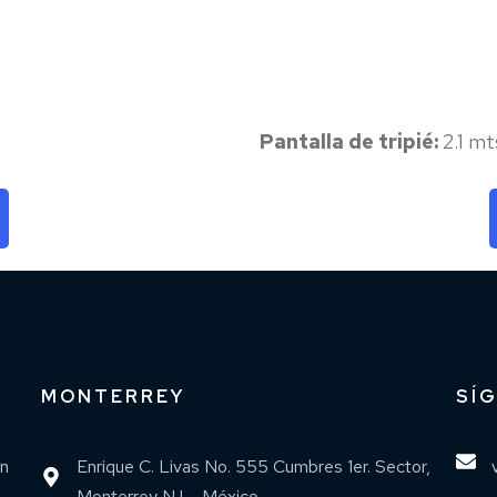
Pantalla de tripié:
2.1 mts
MONTERREY
SÍ
an
Enrique C. Livas No. 555 Cumbres 1er. Sector,
Monterrey N.L., México