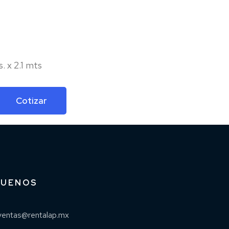
. x 2.1 mts
Cotizar
GUENOS
ventas@rentalap.mx