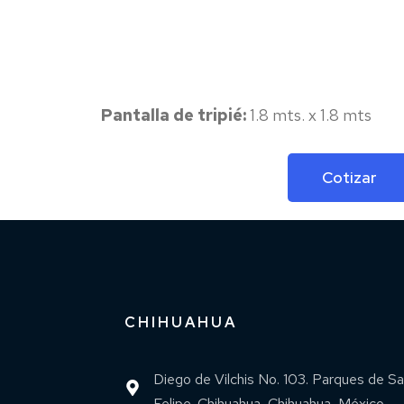
Pantalla de tripié:
1.8 mts. x 1.8 mts
Cotizar
CHIHUAHUA
Diego de Vilchis No. 103. Parques de S
Felipe. Chihuahua, Chihuahua, México.