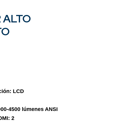
 ALTO
TO
ción: LCD
4000-4500 lúmenes ANSI
DMI: 2