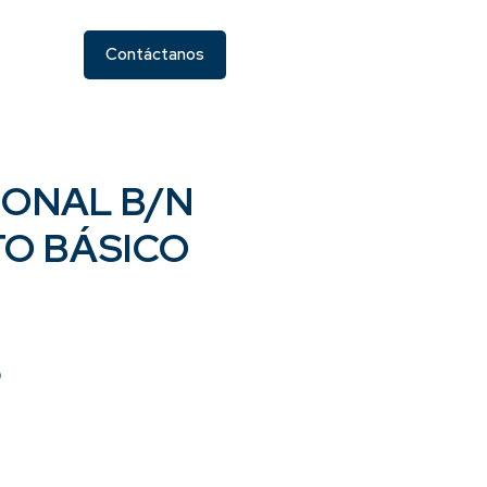
Contáctanos
IONAL B/N
TO BÁSICO
N
O