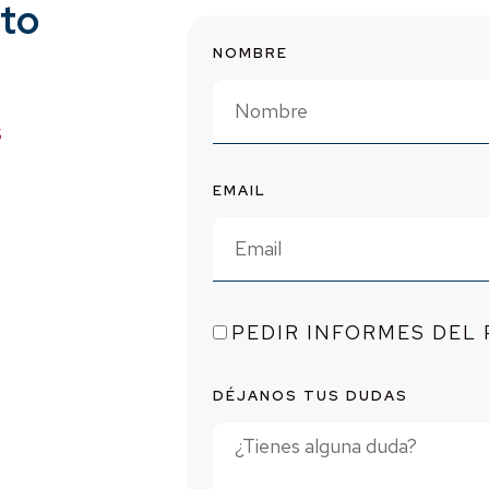
cto
NOMBRE
O
S
S
S
EMAIL
esos
esos
PEDIR INFORMES DEL
esos
DÉJANOS TUS DUDAS