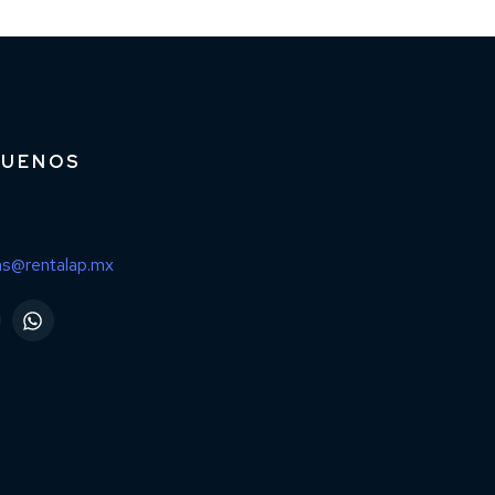
GUENOS
as@rentalap.mx