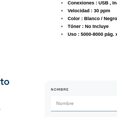
Conexiones : USB , I
Velocidad : 30 ppm
Color : Blanco / Negr
Tóner : No Incluye
Uso : 5000-8000 pág. 
cto
NOMBRE
O
S
S
S