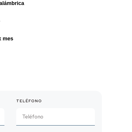
nalámbrica
o
x mes
TELÉFONO