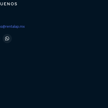
GUENOS
as@rentalap.mx