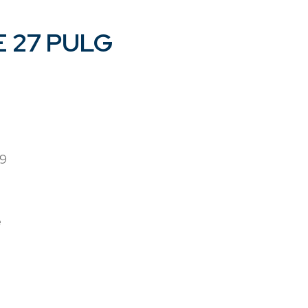
 27 PULG
:9
e