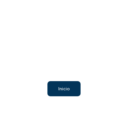
Gracias por llenar nuestro
formulario en breve un
asesor se contactará
contigo.
Inicio