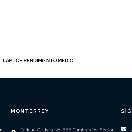
LAPTOP RENDIMIENTO MEDIO
MONTERREY
SÍ
an
Enrique C. Livas No. 555 Cumbres 1er. Sector,