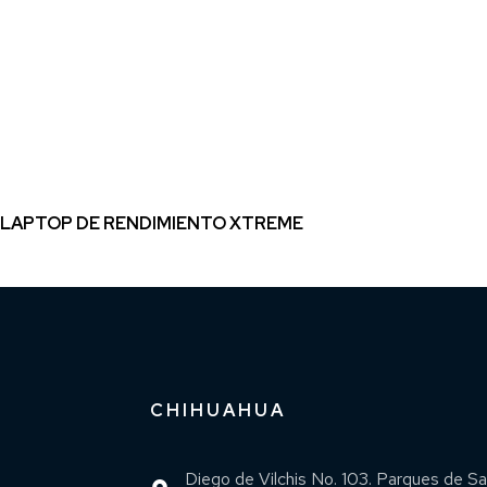
LAPTOP DE RENDIMIENTO XTREME
CHIHUAHUA
Diego de Vilchis No. 103. Parques de S