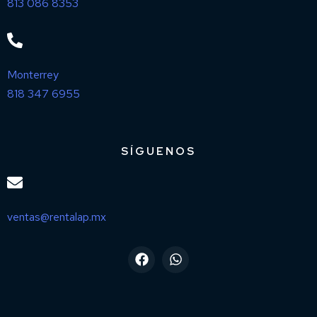
813 086 8353
Monterrey
818 347 6955
SÍGUENOS
ventas@rentalap.mx